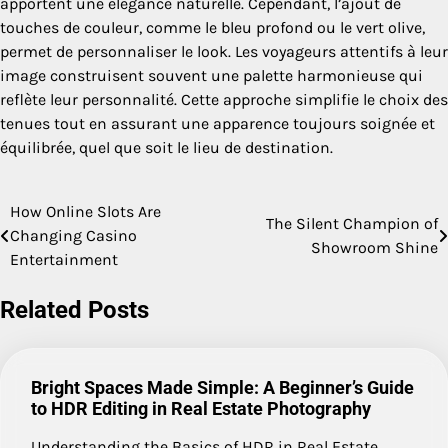
apportent une élégance naturelle. Cependant, l’ajout de
touches de couleur, comme le bleu profond ou le vert olive,
permet de personnaliser le look. Les voyageurs attentifs à leur
image construisent souvent une palette harmonieuse qui
reflète leur personnalité. Cette approche simplifie le choix des
tenues tout en assurant une apparence toujours soignée et
équilibrée, quel que soit le lieu de destination.
How Online Slots Are
Post
The Silent Champion of
Changing Casino
Showroom Shine
navigation
Entertainment
Related Posts
Bright Spaces Made Simple: A Beginner’s Guide
to HDR Editing in Real Estate Photography
Understanding the Basics of HDR in Real Estate